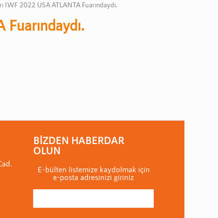
ları IWF 2022 USA ATLANTA Fuarındaydı.
 Fuarındaydı.
BIZDEN HABERDAR
OLUN
Cad.
E-bülten listemize kaydolmak için
e-posta adresinizi giriniz