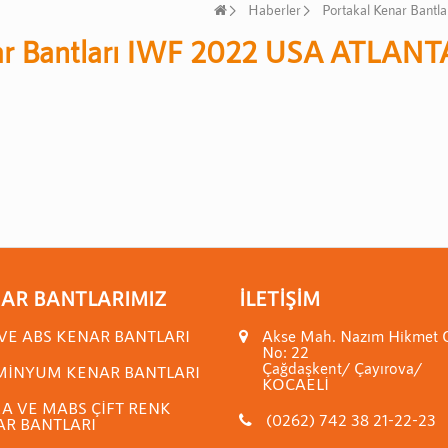
Haberler
Portakal Kenar Bant
ar Bantları IWF 2022 USA ATLANTA
AR BANTLARIMIZ
İLETIŞIM
VE ABS KENAR BANTLARI
Akse Mah. Nazım Hikmet 
No: 22
Çağdaşkent/ Çayırova/
MİNYUM KENAR BANTLARI
KOCAELİ
 VE MABS ÇİFT RENK
(0262) 742 38 21-22-23
R BANTLARI