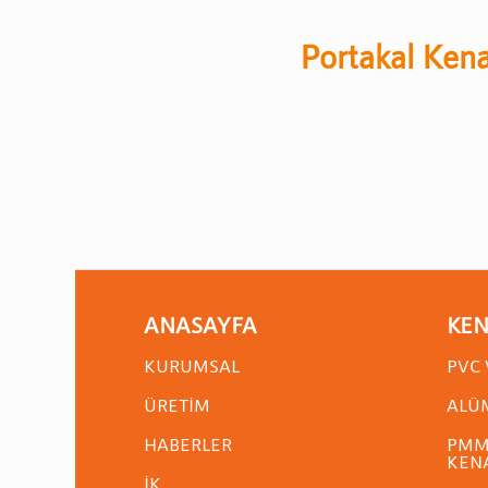
Portakal Ken
ANASAYFA
KEN
KURUMSAL
PVC 
ÜRETIM
ALÜ
HABERLER
PMMA
KENA
İK