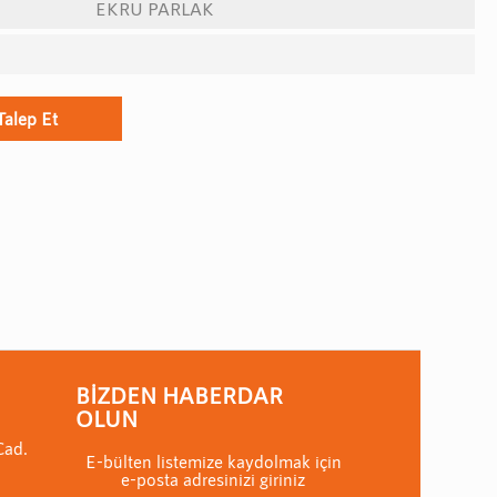
EKRU PARLAK
Talep Et
BIZDEN HABERDAR
OLUN
Cad.
E-bülten listemize kaydolmak için
e-posta adresinizi giriniz