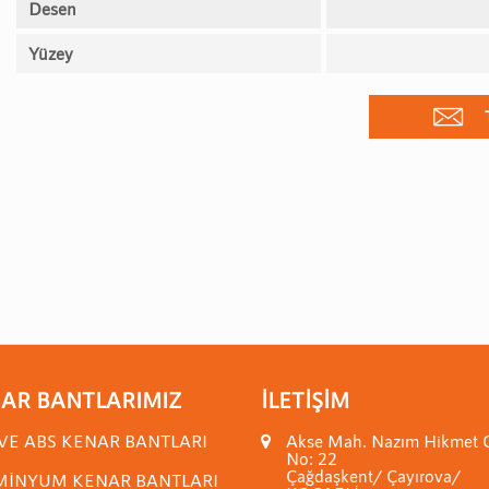
Desen
Yüzey
AR BANTLARIMIZ
İLETIŞIM
VE ABS KENAR BANTLARI
Akse Mah. Nazım Hikmet 
No: 22
Çağdaşkent/ Çayırova/
MİNYUM KENAR BANTLARI