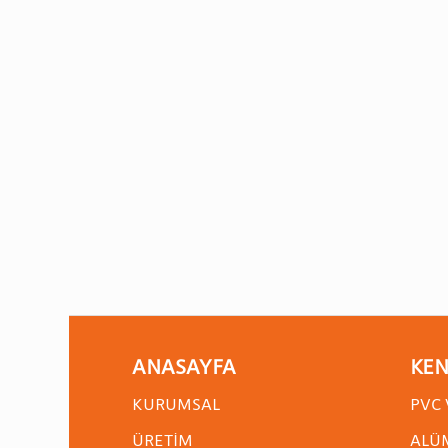
ANASAYFA
KEN
KURUMSAL
PVC 
ÜRETIM
ALÜ