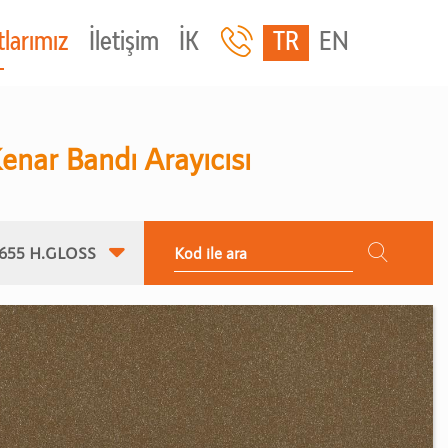
larımız
İletişim
İK
TR
EN
enar Bandı Arayıcısı
655 H.GLOSS